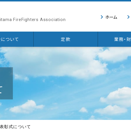
ホーム
itama FireFighters Association
会について
定款
業務・
て
例表彰式について