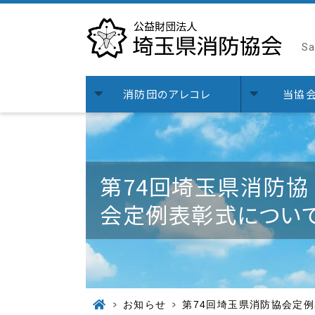
Sa
消防団のアレコレ
当協
第74回埼玉県消防協
会定例表彰式につい
お知らせ
第74回埼玉県消防協会定