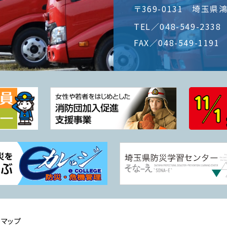
〒369-0131
埼玉県鴻
TEL／
048-549-2338
FAX／048-549-1191
トマップ