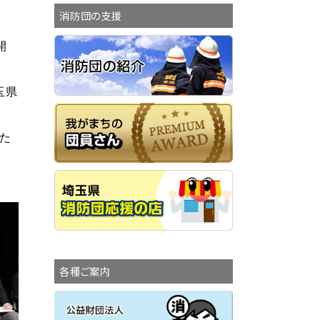
消防団の支援
開
玉県
た
各種ご案内