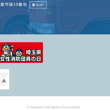
巣市袋30番地
MAP
© Saitama FireFighters Association